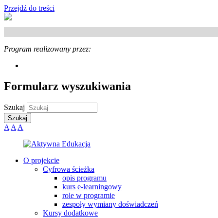
Przejdź do treści
Program
realizowany przez:
Formularz wyszukiwania
Szukaj
A
A
A
O projekcie
Cyfrowa ścieżka
opis programu
kurs e-learningowy
role w programie
zespoły wymiany doświadczeń
Kursy dodatkowe