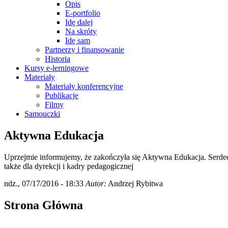
Opis
E-portfolio
Idę dalej
Na skróty
Idę sam
Partnerzy i finansowanie
Historia
Kursy e-lerningowe
Materiały
Materiały konferencyjne
Publikacje
Filmy
Samouczki
Aktywna Edukacja
Uprzejmie informujemy, że zakończyła się Aktywna Edukacja. Serdec
także dla dyrekcji i kadry pedagogicznej
ndz., 07/17/2016 - 18:33
Autor:
Andrzej Rybitwa
Strona Główna